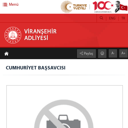
Menü
ENG
TR
VİRANŞEHİR ADLİYESİ
VİRANŞEHİR
ADLİYESİ
ANA SAYFA
A-
A+
Paylaş
BAŞSAVCILIK
CUMHURİYET BAŞSAVCISI
CUMHURİYET BAŞSAVCISI
CUMHURİYET SAVCILARI
İDARİ İŞLER MÜDÜRLÜĞÜ
SAVCILIK YAZI İŞLERİ MÜDÜRLÜĞÜ
İCRA MÜDÜRLÜĞÜ
DENETİMLİ SERBESTLİK MÜDÜRLÜĞÜ
KOMİSYONU BAŞKANLIĞI
ADALET KOMİSYONU BAŞKANI