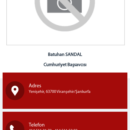
CUMHURİYET BAŞSAVCISI - ÜYE
HAKİM - ÜYE
BİRİMLERİMİZ
MAHKEMELER
CEZA MAHKEMELERİ
1. AĞIR CEZA MAHKEMESİ
Batuhan SANDAL
2. AĞIR CEZA MAHKEMESİ
SULH CEZA HAKİMLİĞİ
Cumhuriyet Başsavcısı
1. ASLİYE CEZA MAHKEMESİ
2. ASLİYE CEZA MAHKEMESİ
Adres
3. ASLİYE CEZA MAHKEMESİ
Yenişehir, 63700 Viranşehir/Şanlıurfa
4. ASLİYE CEZA MAHKEMESİ
5. ASLİYE CEZA MAHKEMESİ
6. ASLİYE CEZA MAHKEMESİ
İNFAZ HAKİMLİĞİ
Telefon
HUKUK MAHKEMELERİ