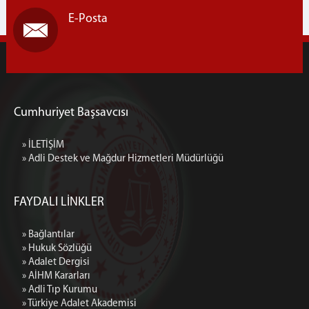
E-Posta
SULH HUKUK MAHKEMESİ
1. ASLİYE HUKUK MAHKEMESİ
2. ASLİYE HUKUK MAHKEMESİ
3. ASLİYE HUKUK MAHKEMESİ
4. ASLİYE HUKUK MAHKEMESİ
Cumhuriyet Başsavcısı
5. ASLİYE HUKUK MAHKEMESİ
6. ASLİYE HUKUK MAHKEMESİ
» İLETİŞİM
7. ASLİYE HUKUK MAHKEMESİ
» Adli Destek ve Mağdur Hizmetleri Müdürlüğü
TÜKETİCİ MAHKEMESİ
MÜLHAKAT ADLİYELERİMİZ
FAYDALI LİNKLER
CEZAEVLERİ
A3 TİPİ KAPALI CEZA İNFAZ KURUMU
» Bağlantılar
» Hukuk Sözlüğü
Adli Destek ve Mağdur Hizmetleri Müdürlüğü
» Adalet Dergisi
FOTOĞRAFLAR
» AİHM Kararları
» Adli Tıp Kurumu
ADLİYEMİZ
» Türkiye Adalet Akademisi