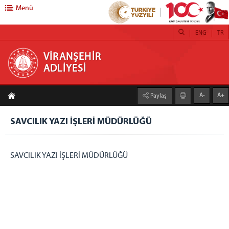
Menü
ENG
TR
VİRANŞEHİR ADLİYESİ
VİRANŞEHİR
ADLİYESİ
ANA SAYFA
A-
A+
Paylaş
BAŞSAVCILIK
CUMHURİYET BAŞSAVCISI
SAVCILIK YAZI İŞLERİ MÜDÜRLÜĞÜ
CUMHURİYET SAVCILARI
İDARİ İŞLER MÜDÜRLÜĞÜ
SAVCILIK YAZI İŞLERİ MÜDÜRLÜĞÜ
SAVCILIK YAZI İŞLERİ MÜDÜRLÜĞÜ
İCRA MÜDÜRLÜĞÜ
DENETİMLİ SERBESTLİK MÜDÜRLÜĞÜ
KOMİSYONU BAŞKANLIĞI
ADALET KOMİSYONU BAŞKANI