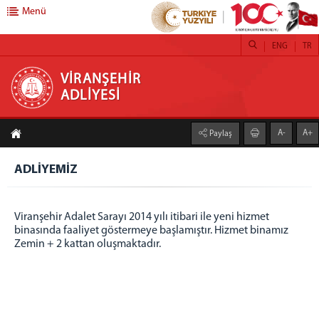
Menü
ENG
TR
VİRANŞEHİR ADLİYESİ
VİRANŞEHİR
ADLİYESİ
ANA SAYFA
A-
A+
Paylaş
BAŞSAVCILIK
CUMHURİYET BAŞSAVCISI
ADLİYEMİZ
CUMHURİYET SAVCILARI
İDARİ İŞLER MÜDÜRLÜĞÜ
Viranşehir Adalet Sarayı 2014 yılı itibari ile yeni hizmet
SAVCILIK YAZI İŞLERİ MÜDÜRLÜĞÜ
binasında faaliyet göstermeye başlamıştır. Hizmet binamız
Zemin + 2 kattan oluşmaktadır.
İCRA MÜDÜRLÜĞÜ
DENETİMLİ SERBESTLİK MÜDÜRLÜĞÜ
KOMİSYONU BAŞKANLIĞI
ADALET KOMİSYONU BAŞKANI