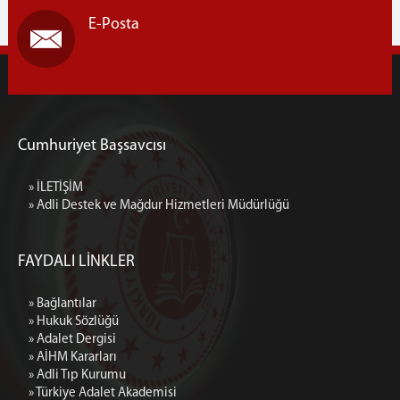
E-Posta
SULH HUKUK MAHKEMESİ
1. ASLİYE HUKUK MAHKEMESİ
2. ASLİYE HUKUK MAHKEMESİ
3. ASLİYE HUKUK MAHKEMESİ
4. ASLİYE HUKUK MAHKEMESİ
Cumhuriyet Başsavcısı
5. ASLİYE HUKUK MAHKEMESİ
6. ASLİYE HUKUK MAHKEMESİ
» İLETİŞİM
7. ASLİYE HUKUK MAHKEMESİ
» Adli Destek ve Mağdur Hizmetleri Müdürlüğü
TÜKETİCİ MAHKEMESİ
MÜLHAKAT ADLİYELERİMİZ
FAYDALI LİNKLER
CEZAEVLERİ
A3 TİPİ KAPALI CEZA İNFAZ KURUMU
» Bağlantılar
» Hukuk Sözlüğü
Adli Destek ve Mağdur Hizmetleri Müdürlüğü
» Adalet Dergisi
FOTOĞRAFLAR
» AİHM Kararları
» Adli Tıp Kurumu
ADLİYEMİZ
» Türkiye Adalet Akademisi